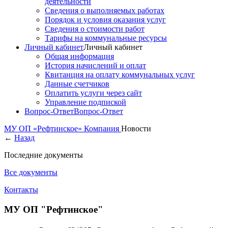
деятельности
Сведения о выполняемых работах
Порядок и условия оказания услуг
Сведения о стоимости работ
Тарифы на коммунальные ресурсы
Личный кабинет
Личный кабинет
Общая информация
История начислений и оплат
Квитанция на оплату коммунальных услуг
Данные счетчиков
Оплатить услуги через сайт
Управление подпиской
Вопрос-Ответ
Вопрос-Ответ
МУ ОП «Рефтинское»
Компания
Новости
←
Назад
Последние документы
Все документы
Контакты
МУ ОП "Рефтинское"