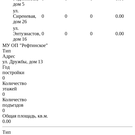
дом 5
ул.
Сиреневая,
0
0
0
0.00
дом 26
ул.
Энтузиастов,
0
0
0
0.00
дом 16
МУ ОП "Рефтинское"
Тип
Адрес
ул. Дружбы, дом 13
Год
постройки
0
Количество
этажей
0
Количество
подъездов
0
Общая площадь, кв.м.
0.00
Тип