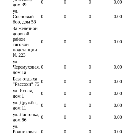
0
0
0
0.00
дом 39
ул.
Сосновый
0
0
0
0.00
бор, дом 58
За железной
дорогой
район
0
0
0
0.00
тяговой
подстанции
№ 223
ул.
Черемуховая,
0
0
0
0.00
дом 1а
База отдыха
0
0
0
0.00
"Рассохи" 75
ул. Ясная,
0
0
0
0.00
дом 1
ул. Дружбы,
0
0
0
0.00
дом 11
ул. Ласточка,
0
0
0
0.00
дом 86
ул.
Родниковая,
0
0
0
0.00