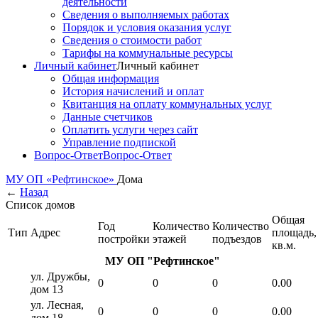
деятельности
Сведения о выполняемых работах
Порядок и условия оказания услуг
Сведения о стоимости работ
Тарифы на коммунальные ресурсы
Личный кабинет
Личный кабинет
Общая информация
История начислений и оплат
Квитанция на оплату коммунальных услуг
Данные счетчиков
Оплатить услуги через сайт
Управление подпиской
Вопрос-Ответ
Вопрос-Ответ
МУ ОП «Рефтинское»
Дома
←
Назад
Список домов
Общая
Год
Количество
Количество
Тип
Адрес
площадь,
постройки
этажей
подъездов
кв.м.
МУ ОП "Рефтинское"
ул. Дружбы,
0
0
0
0.00
дом 13
ул. Лесная,
0
0
0
0.00
дом 18