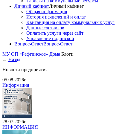
Тарифы на коммунальные ресурсы
Личный кабинет
Личный кабинет
Общая информация
История начислений и оплат
Квитанция на оплату коммунальных услуг
Данные счетчиков
Оплатить услуги через сайт
Управление подпиской
Вопрос-Ответ
Вопрос-Ответ
МУ ОП «Рефтинское»
Дома
Блоги
←
Назад
Новости предприятия
05.08.2026г
Информация
28.07.2026г
ИНФОРМАЦИЯ