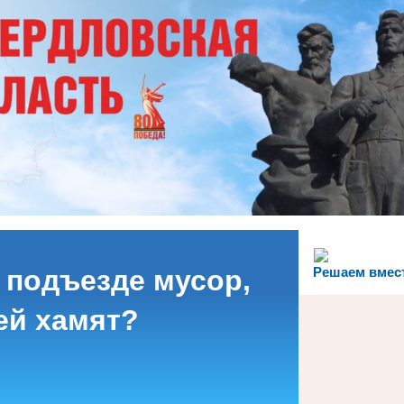
 подъезде мусор,
Решаем вмес
ей хамят?