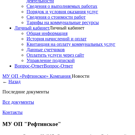
деятельности
Сведения о выполняемых работах
Порядок и условия оказания услуг
Сведения о стоимости работ
Тарифы на коммунальные ресурсы
Личный кабинет
Личный кабинет
Общая информация
История начислений и оплат
Квитанция на оплату коммунальных услуг
Данные счетчиков
Оплатить услуги через сайт
Управление подпиской
Вопрос-Ответ
Вопрос-Ответ
МУ ОП «Рефтинское»
Компания
Новости
←
Назад
Последние документы
Все документы
Контакты
МУ ОП "Рефтинское"